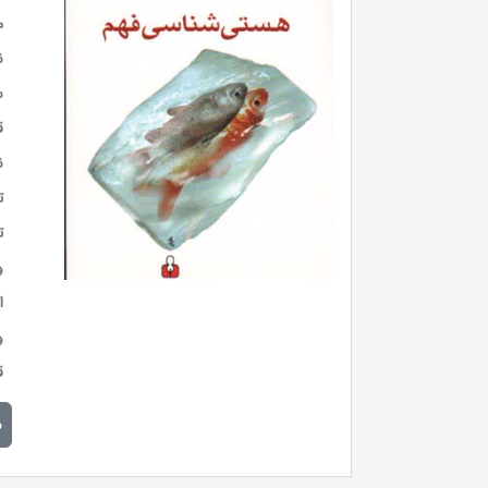
م
ن
س
ق
ن
ت
ت
و
ا
و
ق
م