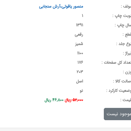
ولف :
منصور یاقوتی،آرش سنجابی
وبت چاپ :
1
ال چاپ :
1391
طع :
رقعی
وع جلد :
شمیز
یراژ :
1100
عداد کل صفحات :
176
زن :
203
صالت کالا :
اصل
ضعیت کارکرد :
نو
يمت :
52,000 ریال
46,800 ریال
وجود نیست