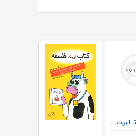
از شکسپیر تا الیوت (2زبانه)