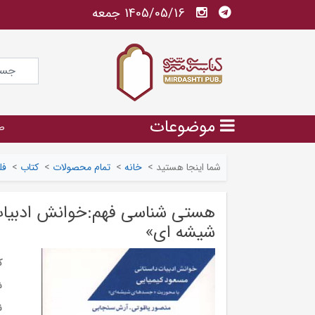
1405/05/16 جمعه
موضوعات
ص
شما اینجا هستید
>
خانه
>
تمام محصولات
>
کتاب
>
فل
هستی شناسی فهم:خوانش ادبیات
شیشه ای»
ک
ش
ن