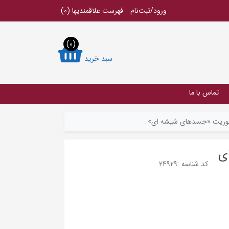
ورود/ثبت‌نام
فهرست علاقمندیها
(0)
(0)
سبد خرید
تماس با ما
محوریت «جسدهای شیشه ای»
ی
کد شناسه :
24929