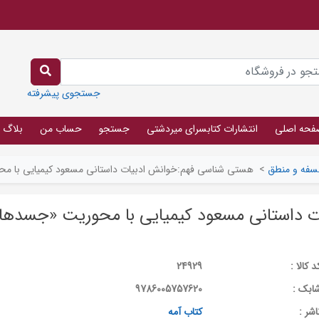
جستجوی پیشرفته
فحه اصلی
انتشارات کتابسرای میردشتی
جستجو
حساب من
بلاگ
سفه و منطق
>
هستی شناسی فهم:خوانش ادبیات داستانی مسعود کیمیایی با 
 داستانی مسعود کیمیایی با محوریت «جسدها
د کالا :
24929
ابک :
9786005757620
اشر :
کتاب آمه