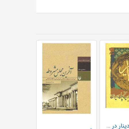
دنانیر-سیر دینار در تاریخ پولی ایران