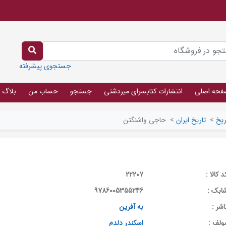
جستجوی پیشرفته
فحه اصلی
انتشارات کتابسرای میردشتی
جستجو
حساب من
بلاگ
ریخ
>
تاریخ ایران
>
حاجی واشنگتن
د کالا :
22207
ابک :
9786005355246
اشر :
به آفرین
ولف :
اسکندر دلدم