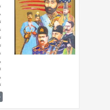
ن
س
ق
ن
ت
ت
ن
و
ا
و
ق
م