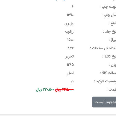
وبت چاپ :
6
ال چاپ :
1390
طع :
وزیری
وع جلد :
زرکوب
یراژ :
1500
عداد کل صفحات :
832
وع کاغذ :
تحریر
زن :
1265
صالت کالا :
اصل
ضعیت کارکرد :
نو
يمت :
245,000 ریال
220,500 ریال
وجود نیست