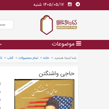
1405/05/17 شنبه
موضوعات
ص
شما اینجا هستید
>
خانه
>
تمام محصولات
>
کتاب
>
تا
حاجی واشنگتن
ک
ش
ن
م