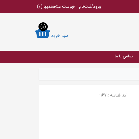
ورود/ثبت‌نام
فهرست علاقمندیها
(0)
(0)
سبد خرید
تماس با ما
کد شناسه :
21671