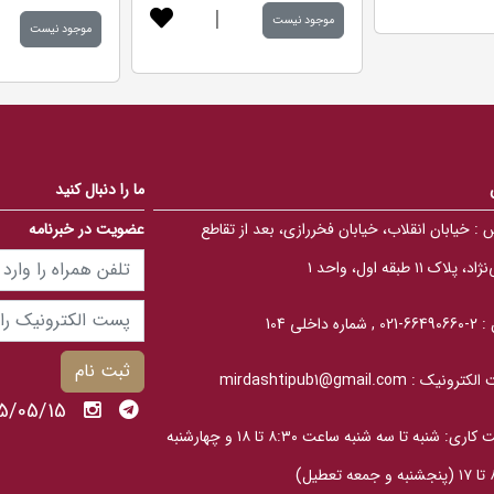
d
|
d
5
موجود نیست
5
موجود نیست
.
.
0
0
0
0
o
o
u
u
t
t
o
o
f
f
5
5
b
b
ما را دنبال کنید
a
a
s
s
e
 :
خیابان انقلاب، خیابان فخررازی، بعد از تقاطع
عضویت در خبرنامه
e
d
d
o
o
n
، پلاک ۱۱ طبقه اول، واحد ۱
n
ب
ب
ر
ر
ر
ر
 :
2-66490660-021 , شماره داخلی 104
س
س
ی
ی
ثبت نام
الکترونیک :
mirdashtipub1@gmail.com
1405/05/15 پنج
ساعت کاری: شنبه تا سه‎ شنبه ساعت ۸:۳۰ تا ۱۸ و چهارشنبه
عطیل)