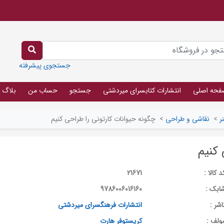
جستجوی پیشرفته
فحه اصلی
انتشارات کتابسرای میردشتی
جستجو
حساب من
بلاگ
ر
>
نقاشی و طراحی
>
چگونه حیوانات کارتونی را طراحی کنیم
 کنیم
د کالا :
21671
ابک :
9786006016160
اشر :
انتشارات فرهنگسرای میردشتی
ولف :
کریستوفر هارت