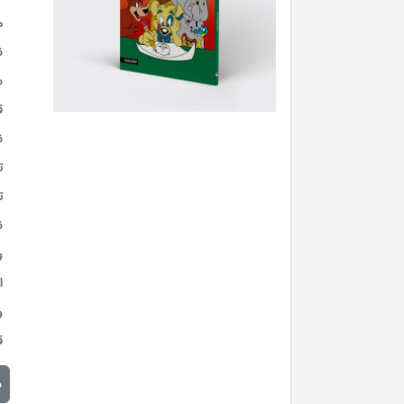
م
ن
س
ق
ن
ت
ت
ن
و
ا
و
ق
م