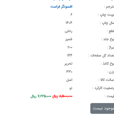
ترجم :
افسونگر فراست
وبت چاپ :
6
ال چاپ :
1404
طع :
رحلی
وع جلد :
شمیز
یراژ :
200
عداد کل صفحات :
144
وع کاغذ :
تحریر
زن :
330
صالت کالا :
اصل
ضعیت کارکرد :
نو
يمت :
8,500,000 ریال
7,225,000 ریال
وجود نیست