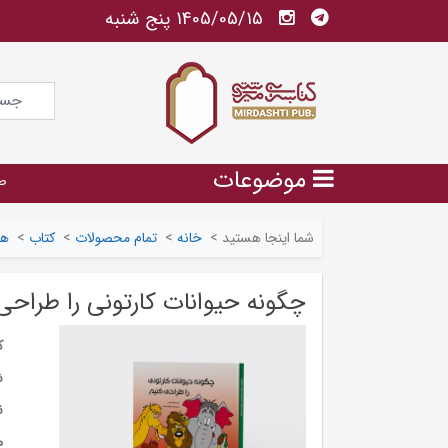
1405/05/15 پنج شنبه
موضوعات
ص
شما اینجا هستید
>
خانه
>
تمام محصولات
>
کتاب
>
هن
چگونه حیوانات کارتونی را طراحی
ک
ش
ن
م