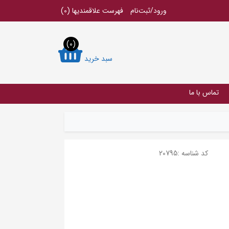
ورود/ثبت‌نام
فهرست علاقمندیها
(0)
(0)
سبد خرید
تماس با ما
کد شناسه :
20795