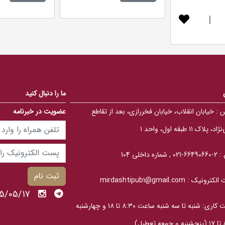
0
0
0
0
|
o
o
u
u
t
t
o
o
f
f
5
5
b
b
a
a
s
s
e
e
d
d
ما را دنبال کنید
o
o
n
n
 :
خیابان انقلاب، خیابان فخررازی، بعد از تقاطع
عضویت در خبرنامه
ب
ب
ر
ر
ر
ر
، پلاک ۱۱ طبقه اول، واحد ۱
س
س
ی
ی
 :
2-66490660-021 , شماره داخلی 104
ثبت نام
الکترونیک :
mirdashtipub1@gmail.com
1405/05/17 
ساعت کاری: شنبه تا سه‎ شنبه ساعت ۸:۳۰ تا ۱۸ و چهارشنبه
عطیل)