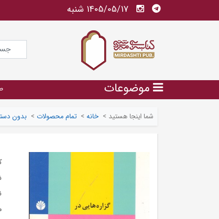
1405/05/17 شنبه
موضوعات
ص
شما اینجا هستید
>
خانه
>
تمام محصولات
>
بدون دسته
ک
ش
ن
م