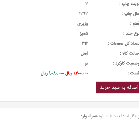
وبت چاپ :
3
ال چاپ :
1393
طع :
وزیری
وع جلد :
شمیز
عداد کل صفحات :
312
صالت کالا :
اصل
ضعیت کارکرد :
نو
يمت :
1,200,000 ریال
1,080,000 ریال
نظر ابتدا باید با شماره همراه وارد