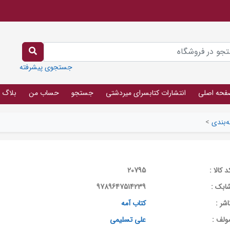
جستجوی پیشرفته
فحه اصلی
انتشارات کتابسرای میردشتی
جستجو
حساب من
بلاگ
‌بندی
>
د کالا :
20795
ابک :
9789647514239
اشر :
کتاب آمه
ولف :
علی تسلیمی