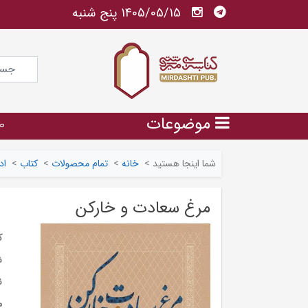
1405/05/15 پنج شنبه
موضوعات
ص
شما اینجا هستید
>
خانه
>
تمام محصولات
>
کتاب
>
اد
مرغ سعادت و خارکن
ک
ش
ن
م