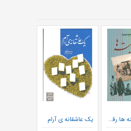
از دل گریخته ها رقعی گ- علم
یک عاشقانه ی آرام
آیین میترا-