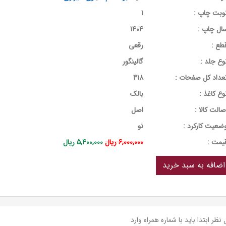
وبت چاپ :
1
ال چاپ :
1404
طع :
رقعی
وع جلد :
گالینگور
عداد کل صفحات :
418
وع کاغذ :
بالک
صالت کالا :
اصل
ضعیت کارکرد :
نو
يمت :
6,000,000 ریال
5,400,000 ریال
نظر ابتدا باید با شماره همراه وارد