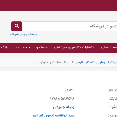
جستجوی پیشرفته
فحه اصلی
انتشارات کتابسرای میردشتی
جستجو
حساب من
بلاگ
بیات
>
رمان و داستان فارسی
>
مرغ سعادت و خارکن
د کالا :
68032
ابک :
9786005381528
اشر :
بدرقه جاویدان
ولف :
سید ابوالقاسم انجوی شیرازی