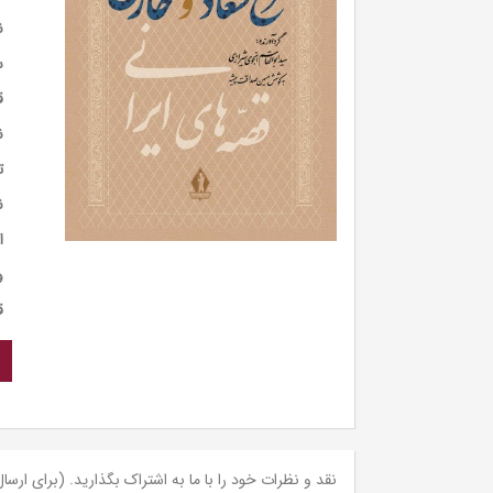
ن
س
ق
ن
ت
ن
ا
و
ق
نقد و نظرات خود را با ما به اشتراک بگذارید. (برای ارسال 