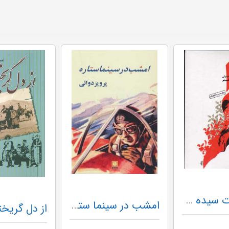
دا - خاطرات سیده زهرا حسینی - گ
امشب در سینما ستاره