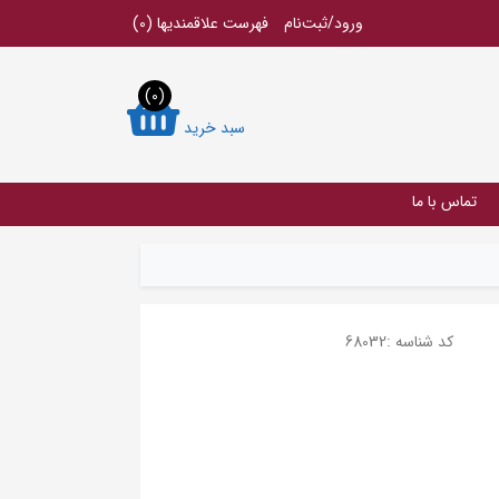
ورود/ثبت‌نام
فهرست علاقمندیها
(0)
(0)
سبد خرید
تماس با ما
کد شناسه :
68032