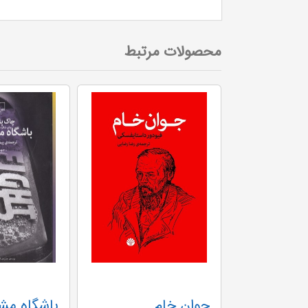
محصولات مرتبط
پسری که آبرویش رفت - چشمه
جوان خام
باشگاه مش