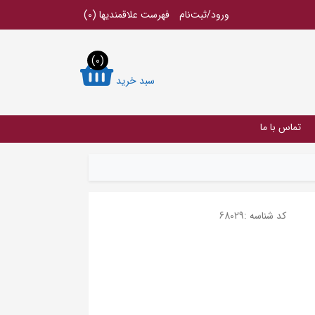
ورود/ثبت‌نام
فهرست علاقمندیها
(0)
(0)
سبد خرید
تماس با ما
کد شناسه :
68029