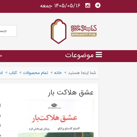
1405/05/16 جمعه
موضوعات
ص
شما اینجا هستید
>
خانه
>
تمام محصولات
>
کتاب
>
اد
عشق هلاکت بار
ک
ش
ن
م