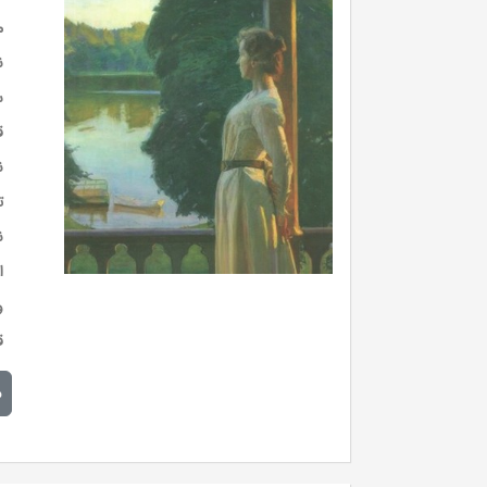
م
ن
س
ق
ن
ت
ن
ا
و
ق
م