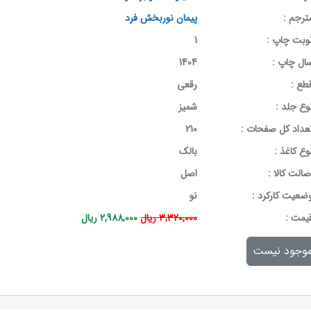
ترجم :
پیمان نوربخش فرد
وبت چاپ :
1
ال چاپ :
1404
طع :
رقعی
وع جلد :
شمیز
عداد کل صفحات :
210
وع کاغذ :
بالک
صالت کالا :
اصل
ضعیت کارکرد :
نو
يمت :
3,320,000 ریال
2,988,000 ریال
وجود نیست