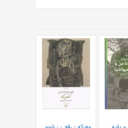
خانواده من و بقیه حیوانات - چشمه
معرکه - رقعی - شومیز - جهان کلاسیک - چشمه