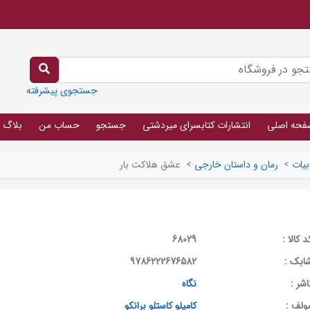
جستجوی پیشرفته
فحه اصلی
انتشارات کتابسرای میردشتی
جستجو
حساب من
بلاگ
بیات
>
رمان و داستان خارجی
>
عشق هلاکت بار
د کالا :
68029
ابک :
9786222676582
اشر :
نگاه
ولف :
کامیلو کاستلو برانکو