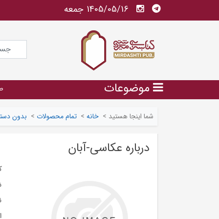
1405/05/16 جمعه
موضوعات
ص
شما اینجا هستید
>
خانه
>
تمام محصولات
>
بدون دسته
درباره عکاسی-آبان
ک
ش
ن
ا