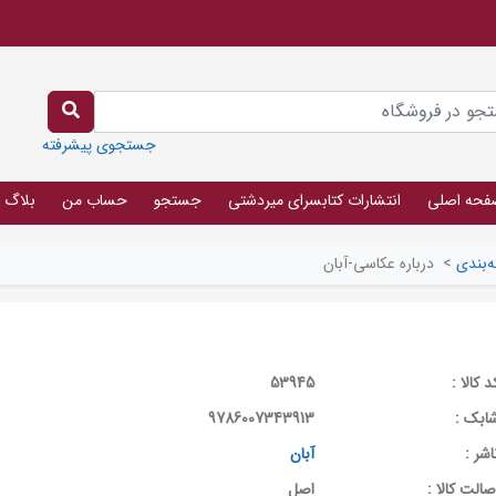
جستجوی پیشرفته
فحه اصلی
انتشارات کتابسرای میردشتی
جستجو
حساب من
بلاگ
‌بندی
>
درباره عکاسی-آبان
د کالا :
53945
ابک :
9786007343913
اشر :
آبان
صالت کالا :
اصل