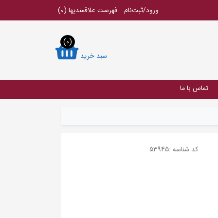
ورود/ثبت‌نام
فهرست علاقمندیها
(0)
(0)
سبد خرید
تماس با ما
کد شناسه :
53945