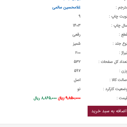
ترجم :
غلامحسین سالمی
وبت چاپ :
9
ال چاپ :
1403
طع :
رقعی
وع جلد :
شمیز
یراژ :
200
عداد کل صفحات :
532
زن :
597
صالت کالا :
اصل
ضعیت کارکرد :
نو
يمت :
9,850,000 ریال
8,865,000 ریال