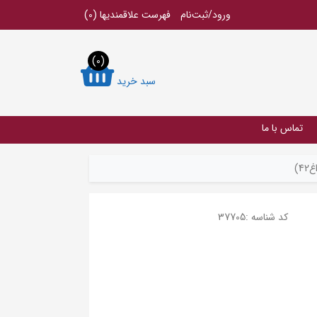
ورود/ثبت‌نام
فهرست علاقمندیها
(0)
(0)
سبد خرید
تماس با ما
)
کد شناسه :
37705