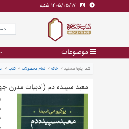
1405/05/17 شنبه
موضوعات
ص
شما اینجا هستید
>
خانه
>
تمام محصولات
>
کتاب
>
اد
معبد سپیده دم (ادبیات مدرن جها
ک
ش
ن
م