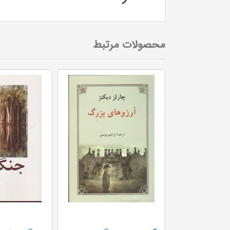
محصولات مرتبط
رابینسون کروزو (کلکسیون کلاسیک 5)