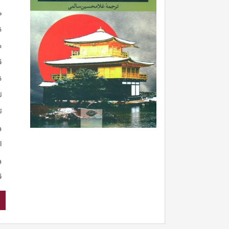
م
ن
س
ق
ن
ت
ت
و
ا
و
ق