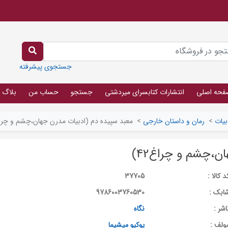
جستجوی پیشرفته
فحه اصلی
انتشارات کتابسرای میردشتی
جستجو
حساب من
بلاگ
بیات
>
رمان و داستان خارجی
>
معبد سپیده دم (ادبیات مدرن جهان،چشم و چراغ42
ن،چشم و چراغ42)
د کالا :
37705
ابک :
9786003760530
اشر :
نگاه
ولف :
یوکیو میشیما