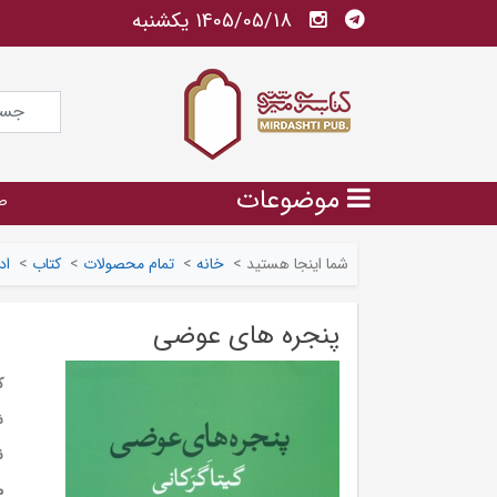
1405/05/18 يكشنبه
موضوعات
ص
شما اینجا هستید
>
خانه
>
تمام محصولات
>
کتاب
>
اد
پنجره های عوضی
ک
ش
ن
م