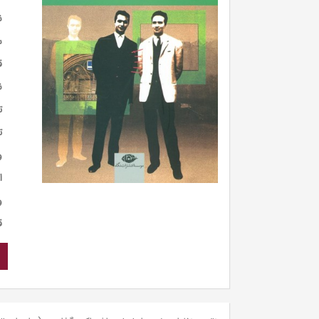
ن
س
ق
ن
ت
ت
و
ا
و
ق