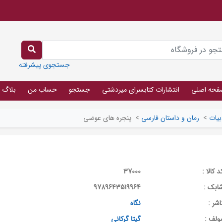
جستجوی پیشرفته
فحه اصلی
انتشارات کتابسرای میردشتی
جستجو
حساب من
بلاگ
بیات
>
رمان و داستان فارسی
>
پنجره های عوضی
د کالا :
37000
ابک :
9789643519964
اشر :
نگاه
ولف :
گیتا گرکانی