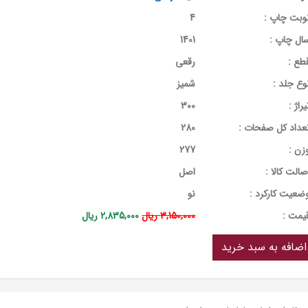
وبت چاپ :
4
ال چاپ :
1401
طع :
رقعی
وع جلد :
شمیز
یراژ :
300
عداد کل صفحات :
280
زن :
277
صالت کالا :
اصل
ضعیت کارکرد :
نو
يمت :
3,150,000 ریال
2,835,000 ریال