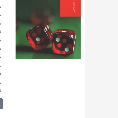
م
ن
س
ق
ن
ت
ن
و
ا
و
ق
م