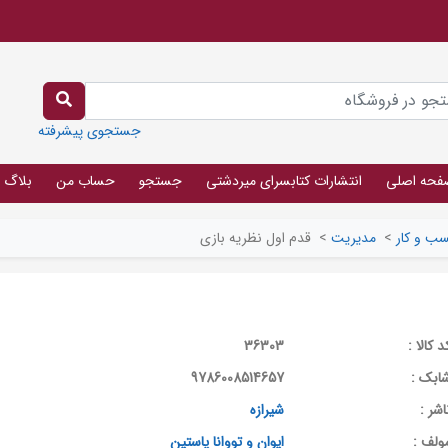
جستجوی پیشرفته
فحه اصلی
انتشارات کتابسرای میردشتی
جستجو
حساب من
بلاگ
ب و کار
>
مدیریت
>
قدم اول نظریه بازی
د کالا :
36303
ابک :
9786008514657
اشر :
شیرازه
ولف :
ایوان و تووانا پاستین