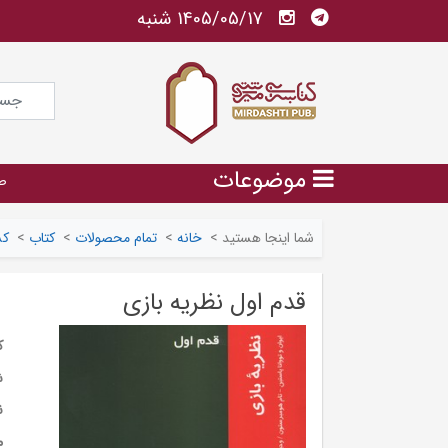
1405/05/17 شنبه
موضوعات
ص
شما اینجا هستید
>
خانه
>
تمام محصولات
>
کتاب
>
کس
قدم اول نظریه بازی
ک
ش
ن
م