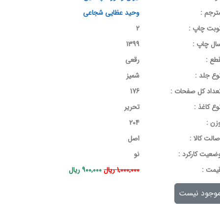
ترجم :
وحید عظایی شجاعی
وبت چاپ :
2
ال چاپ :
1399
طع :
رقعی
وع جلد :
شمیز
عداد کل صفحات :
176
وع کاغذ :
تحریر
زن :
204
صالت کالا :
اصل
ضعیت کارکرد :
نو
يمت :
1,000,000 ریال
900,000 ریال
وجود نیست